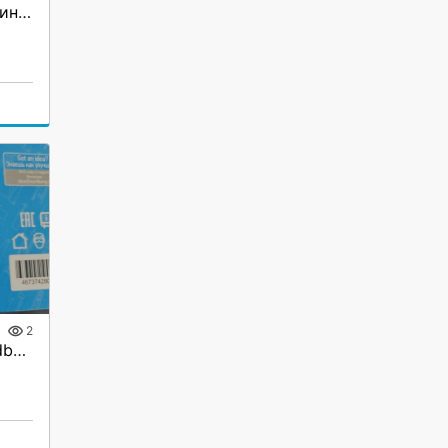
Мост погрузочный алюминиевый
2
Домкрат подкатной Nordberg N3203EC, 3 тонны