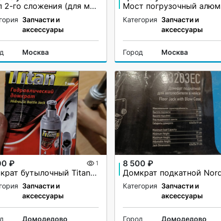
Трап 2-го сложения (для мото-вездеходов) не поворотный
гория
Запчасти и
Категория
Запчасти и
аксессуары
аксессуары
од
Москва
Город
Москва
00 ₽
8 500 ₽
1
Домкрат бутылочный Titan 4т (180 — 350 мм)
гория
Запчасти и
Категория
Запчасти и
аксессуары
аксессуары
од
Домодедово
Город
Домодедово