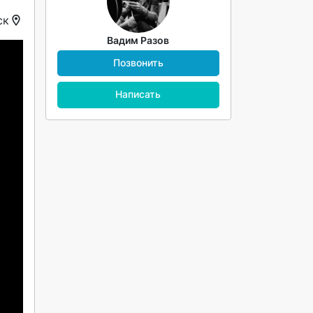
ск
Вадим Разов
Позвонить
Написать