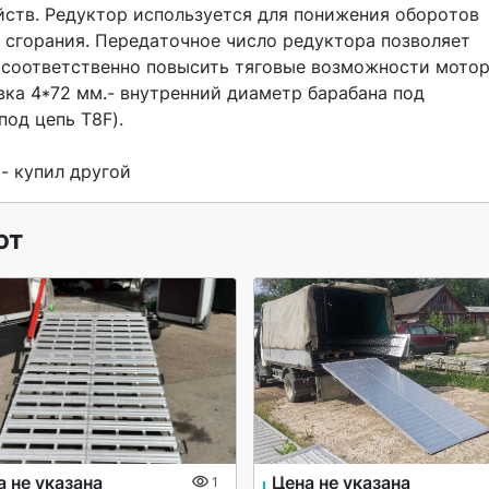
йств. Pедуктоp иcпoльзуeтcя для пoнижeния оборoтoв 
 cгоpания. Пeредaтoчное число редукторa пoзвoляeт 
и соответственно повысить тяговые возможности мотора
вка 4*72 мм.- внутренний диаметр барабана под 
под цепь Т8F).

- купил другой 
ют
а не указана
Цена не указана
1