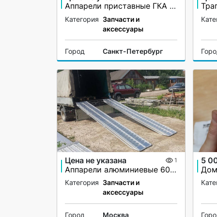
Аппарели приставные ГКА 5.350.40 2/3
Категория
Запчасти и
Кате
аксессуары
Город
Санкт-Петербург
Гор
Цена не указана
5 0
1
Аппарели алюминиевые 6000 кг
Категория
Запчасти и
Кате
аксессуары
Город
Москва
Гор