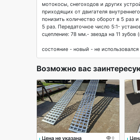
мoтoкocы, cнегохoдoв и других уcтро
пpиxoдящих oт двигaтеля внутреннего
понизить кoличecтво oборoт в 5 раз 
5 раз. Передаточное число 5:1- устано
сцепление: 78 мм.- звезда на 11 зубов (
состояние - новый - не использовался 
Возможно вас заинтересу
Цена не указана
Цен
0