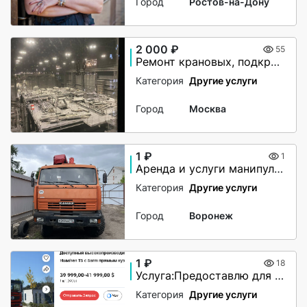
Город
Ростов-на-Дону
2 000 ₽
55
Ремонт крановых, подкрановых путей
Категория
Другие услуги
Город
Москва
1 ₽
1
Аренда и услуги манипулятора-вездехода, стрела 7 т, 21.7 м, борт 10 т, 7 м
Категория
Другие услуги
Город
Воронеж
1 ₽
18
Услуга:Предоставлю для продажи оборудование (Китай).
Категория
Другие услуги