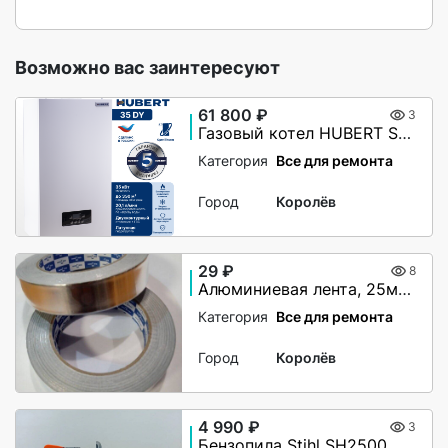
Возможно вас заинтересуют
61 800 ₽
3
Газовый котел HUBERT Smart AGB 35DY настенный двухконтурный
Категория
Все для ремонта
Город
Королёв
29 ₽
8
Алюминиевая лента, 25мм х 40М, 50 мкм, без и/у, Klebebander
Категория
Все для ремонта
Город
Королёв
4 990 ₽
3
Бензопила Stihl SH2500