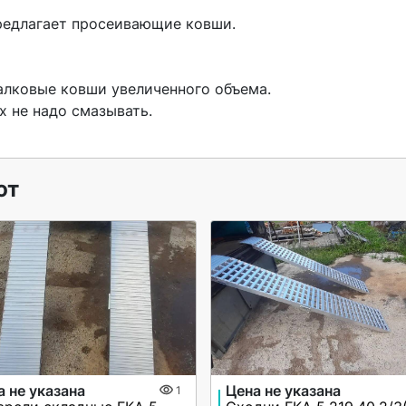
алковые ковши увеличенного объема.

 не надо смазывать.

 
ют
а не указана
Цена не указана
1