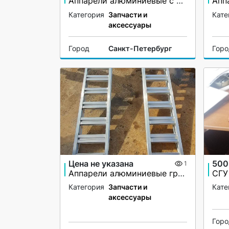
Аппарели алюминиевые с бортами
Категория
Запчасти и
Кате
аксессуары
Город
Санкт-Петербург
Гор
Цена не указана
500
1
Аппарели алюминиевые грузоподъёмность 2200 кг
Категория
Запчасти и
Кате
аксессуары
Гор