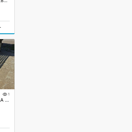
Сходни ГКА 5.219.40.2/3(85%)Р
г
1
Аппарели приставные ГКА 5.350.40 2/3