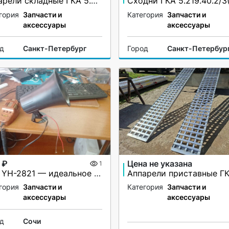
Аппарели складные ГКА 5.225.28.2/1(100%)СР
гория
Запчасти и
Категория
Запчасти и
аксессуары
аксессуары
од
Санкт-Петербург
Город
Санкт-Петербур
 ₽
Цена не указана
1
СГУ YH-2821 — идеальное решение для вашей автомашины!
гория
Запчасти и
Категория
Запчасти и
аксессуары
аксессуары
од
Сочи