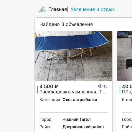
Главная
Увлечения и отдых
Найдено 3 объявления
4 500 ₽
40 
13
Раскладушка усиленная. Туристам, рыбакам или командировочным. Раскладывается быстро и легко
Категория
Охота и рыбалка
Кате
Город
Нижний Тагил
Горо
Район
Дзержинский район
Райо