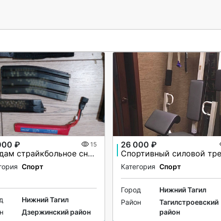
000 ₽
26 000 ₽
15
ПРодам страйкбольное снаряжение, привод
гория
Спорт
Категория
Спорт
Город
Нижний Тагил
д
Нижний Тагил
Район
Тагилстроевский
н
Дзержинский район
район