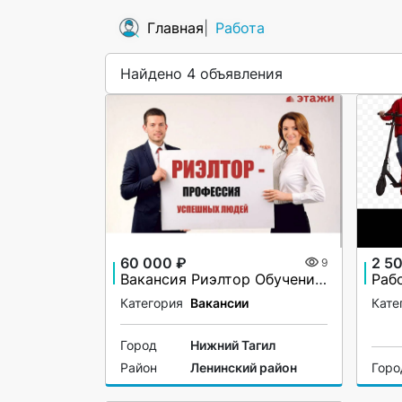
Главная
Работа
Найдено 4 объявления
60 000 ₽
2 5
9
Вакансия Риэлтор Обучение Недвижимость Стипендия Запись на собеседование
Раб
Категория
Вакансии
Кате
Город
Нижний Тагил
Район
Ленинский район
Горо