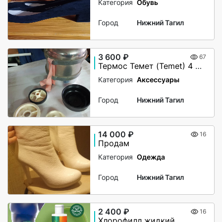
Категория
Обувь
Город
Нижний Тагил
3 600 ₽
67
Термос Темет (Temet) 4 литра, полностью из толстой нержавеющей стали. Термос в отличном состоянии, новый. Хорошо держит температуру, широкая горловина, супер надежный, качество СССР. Толстостенный термос. Редкость изделия! Новое состояние!
Категория
Аксессуары
Город
Нижний Тагил
14 000 ₽
16
Продам
Категория
Одежда
Город
Нижний Тагил
2 400 ₽
16
Хлорофилл жидкий