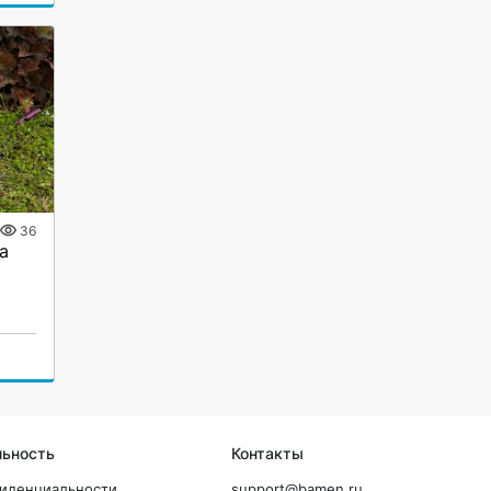
36
а
льность
Контакты
фиденциальности
support@bamen.ru