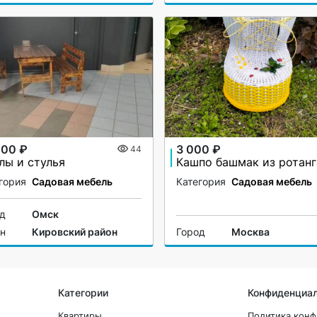
000 ₽
3 000 ₽
44
лы и стулья
Кашпо башмак из ротанг
гория
Садовая мебель
Категория
Садовая мебель
од
Омск
он
Кировский район
Город
Москва
Категории
Конфиденциа
Квартиры
Политика кон