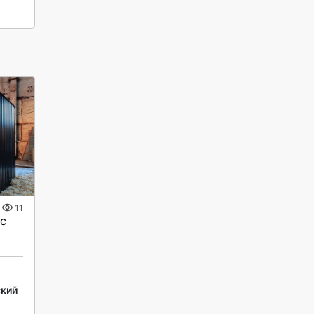
11
с
кий