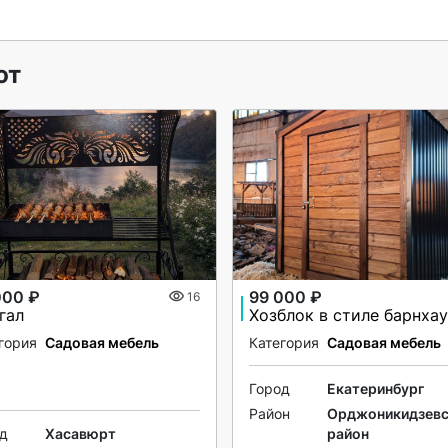
ют
000 ₽
99 000 ₽
16
гал
Хозблок в стиле барнхау
гория
Садовая мебель
Категория
Садовая мебель
Город
Екатеринбург
Район
Орджоникидзевс
од
Хасавюрт
район