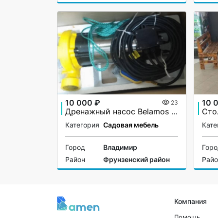
10 000 ₽
10 
23
Дренажный насос Belamos DWP 1300 CS для грязной воды
Сто
Категория
Садовая мебель
Кате
Город
Владимир
Гор
Район
Фрунзенский район
Рай
Компания
Помощь