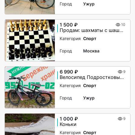
Город
Ужур
1 500 ₽
10
Продам: шахматы с шашками и доской.Гадальные карты новые
Категория
Спорт
Город
Москва
6 990 ₽
9
Велосипед Подростковый Deige 20"
Категория
Спорт
Город
Ужур
1 000 ₽
9
Коньки
Категория
Спорт