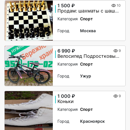
1 500 ₽
10
Продам: шахматы с шашками и доской.Гадальные карты новые
Категория
Спорт
Город
Москва
6 990 ₽
9
Велосипед Подростковый Deige 20"
Категория
Спорт
Город
Ужур
1 000 ₽
9
Коньки
Категория
Спорт
Город
Красноярск