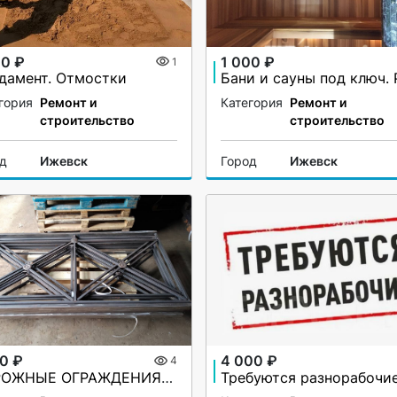
00 ₽
1 000 ₽
1
дамент. Отмостки
гория
Ремонт и
Категория
Ремонт и
строительство
строительство
од
Ижевск
Город
Ижевск
00 ₽
4 000 ₽
4
ДОРОЖНЫЕ ОГРАЖДЕНИЯ ПО-1
Требуются разнорабочи