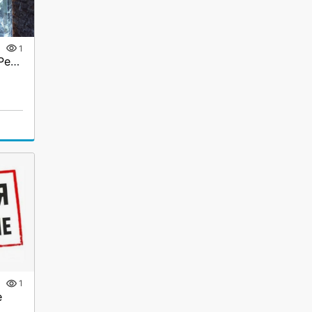
1
Бани и сауны под ключ. Ремонт
1
е