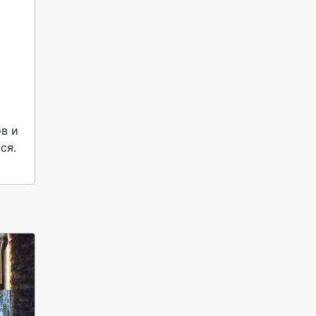
в и 
я. 