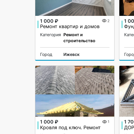
1 000 ₽
1 0
2
Ремонт квартир и домов
Фун
Категория
Ремонт и
Кате
строительство
Город
Ижевск
Гор
1 000 ₽
1 7
1
Кровля под ключ. Ремонт