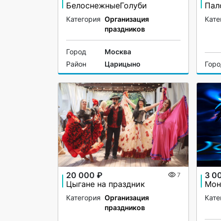
БелоснежныеГолуби
Категория
Организация
Кате
праздников
Город
Москва
Район
Царицыно
Гор
20 000 ₽
3 0
7
Цыгане на праздник
Мон
Категория
Организация
Кате
праздников