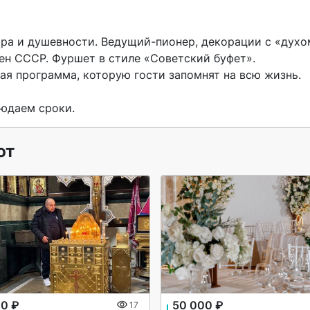
ра и душевности. Ведущий-пионер, декорации с «духом
ен СССР. Фуршет в стиле «Советский буфет». 
я программа, которую гости запомнят на всю жизнь.

юдаем сроки. 
ют
00 ₽
50 000 ₽
17