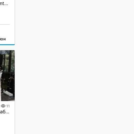
Хотите свадьбу «как в Pinterest», а не «как у всех»? ✨
йон
11
Ведущий мероприятий Хабаровск