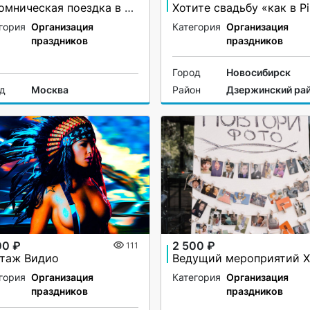
Паломническая поездка в Александро-Свирский, Введено-Оятский монастыри.
гория
Организация
Категория
Организация
праздников
праздников
Город
Новосибирск
од
Москва
Район
Дзержинский ра
00 ₽
2 500 ₽
111
таж Видио
гория
Организация
Категория
Организация
праздников
праздников