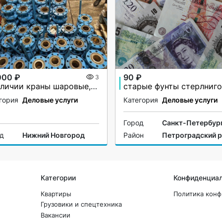
000 ₽
90 ₽
3
В наличии краны шаровые,сталь 20
старые фунты стерлниго
гория
Деловые услуги
Категория
Деловые услуги
Город
Санкт-Петербур
од
Нижний Новгород
Район
Петроградский 
Категории
Конфиденциа
Квартиры
Политика кон
Грузовики и спецтехника
Вакансии