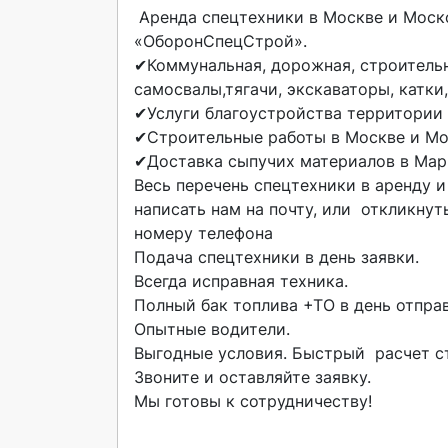
 Аренда спецтехники в Москве и Московской области на выгодных условиях от компании 
«ОборонСпецСтрой». 

✔Коммунальная, дорожная, строительна
самосвалы,тягачи, экскаваторы, катки,
✔Услуги благоустройства территории 
✔Строительные работы в Москве и Мос
✔Доставка сыпучих материалов в Мари
Весь перечень спецтехники в аренду и
написать нам на почту, или  откликнут
номеру телефона

Подача спецтехники в день заявки. 

Всегда исправная техника. 

Полный бак топлива +ТО в день отправк
Опытные водители. 

Выгодные условия. Быстрый  расчет ст
Звоните и оставляйте заявку.

Мы готовы к сотрудничеству!
