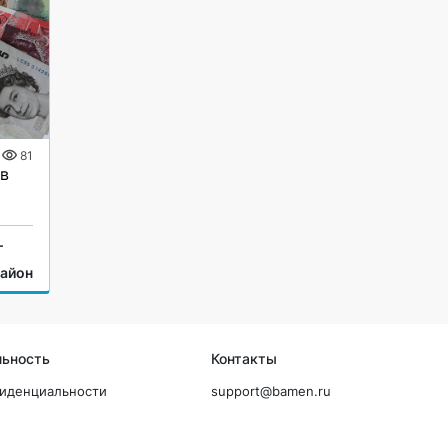
81
в
г
район
льность
Контакты
фиденциальности
support@bamen.ru