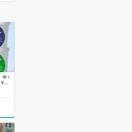
5
Фильерная паста Блиц и Ультразол