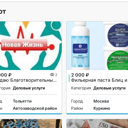
ют
000 ₽
2 000 ₽
2
Продаю Благотворительный Фонд
гория
Деловые услуги
Категория
Деловые услуги
од
Тольятти
Город
Москва
он
Автозаводской район
Район
Куркино