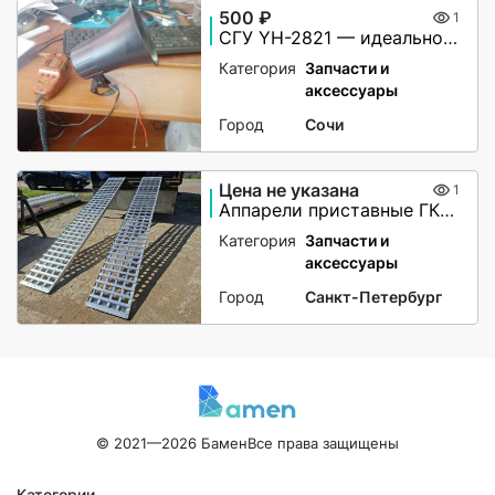
500 ₽
1
СГУ YH-2821 — идеальное решение для вашей автомашины!
Категория
Запчасти и
аксессуары
Город
Сочи
Цена не указана
1
Аппарели приставные ГКА 5.350.40 2/3
Категория
Запчасти и
аксессуары
Город
Санкт-Петербург
© 2021—2026 Бамен
Все права защищены
Категории