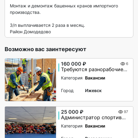
Монтаж и демонтаж башенных кранов импортного 
производства.

З/п выплачивается 2 раза в месяц.

Район Домодедово 
Возможно вас заинтересуют
160 000 ₽
6
Требуются разнорабочие, монтажники. Вахта в Великий Новгород
Категория
Вакансии
Город
Ижевск
25 000 ₽
97
Администратор спортивного клуба
Категория
Вакансии