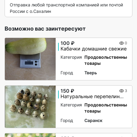
Отправка любой транспортной компанией или почтой 
России с о.Сахалин 
Возможно вас заинтересуют
100 ₽
0
Кабачки домашние свежие
Категория
Продовольственные
товары
Город
Тверь
150 ₽
3
Натуральные перепелиные яйца для здорового питания
Категория
Продовольственные
товары
Город
Саранск