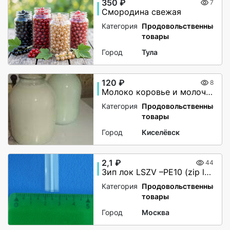
350 ₽
7
Смородина свежая
Категория
Продовольственные
товары
Город
Тула
120 ₽
8
Молоко коровье и молочные продукты
Категория
Продовольственные
товары
Город
Киселёвск
2,1 ₽
44
Зип лок LSZV –PE10 (zip lock)
Категория
Продовольственные
товары
Город
Москва