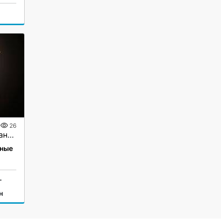
26
Укладчик мороженого Санкт Петербург вахта, жильё, питание
ные
г
н