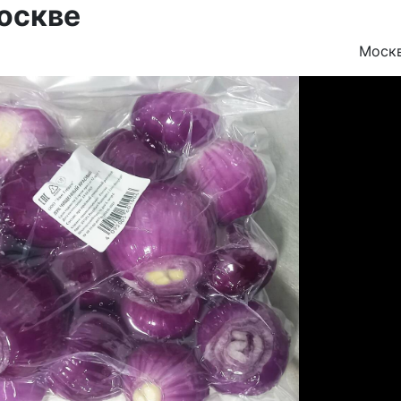
оскве
Моск