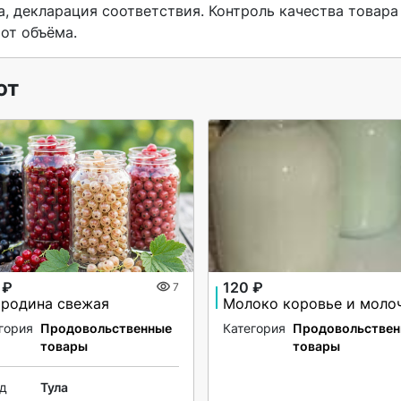
а, декларация соответствия. Контроль качества товара 
от объёма. 
ют
 ₽
120 ₽
7
родина свежая
гория
Продовольственные
Категория
Продовольствен
товары
товары
од
Тула