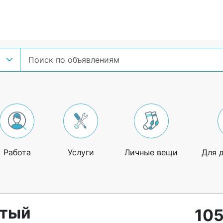
Работа
Услуги
Личные вещи
Для 
атый
105