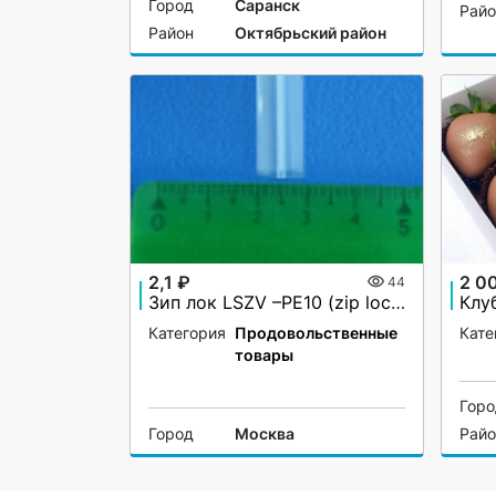
Город
Саранск
Рай
Район
Октябрьский район
2,1 ₽
2 0
44
Зип лок LSZV –PE10 (zip lock)
Клу
Категория
Продовольственные
Кате
товары
Гор
Город
Москва
Рай