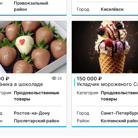
он
Привокзальный
район
Город
Киселёвск
00 ₽
150 000 ₽
28
бника в шоколаде
гория
Продовольственные
Категория
Продовольствен
товары
товары
од
Ростов-на-Дону
Город
Санкт-Петербур
он
Пролетарский район
Район
Колпинский райо