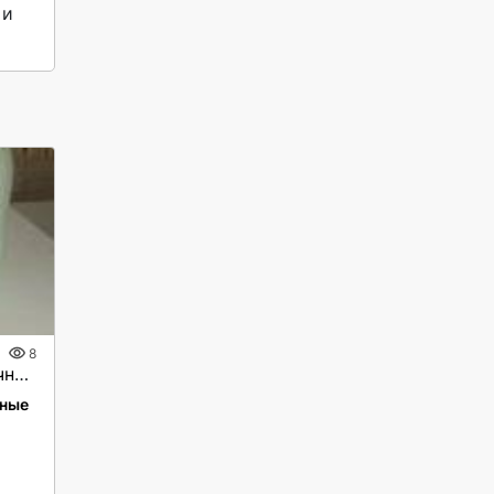
и 
8
Молоко коровье и молочные продукты
ные