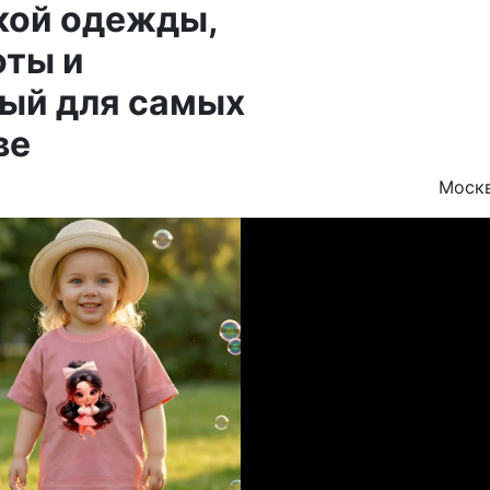
кой одежды,
оты и
ный для самых
ве
Моск