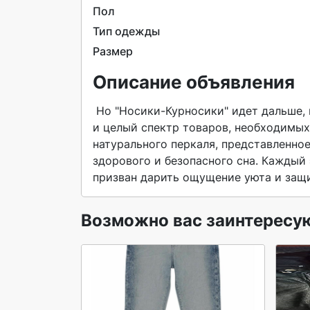
Пол
Тип одежды
Размер
Описание объявления
 Но "Носики-Курносики" идет дальше, предлагая малышам и их родителям не только одежду, но 
и целый спектр товаров, необходимых 
натурального перкаля, представленное
здорового и безопасного сна. Каждый 
призван дарить ощущение уюта и защ
Возможно вас заинтересу