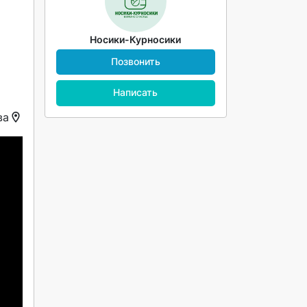
Носики-Курносики
Позвонить
Написать
ва