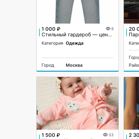
1 000 ₽
20 
6
Стильный гардероб — цены ниже рынка
Пар
Категория
Одежда
Кате
Гор
Город
Москва
Рай
1 500 ₽
2 3
33