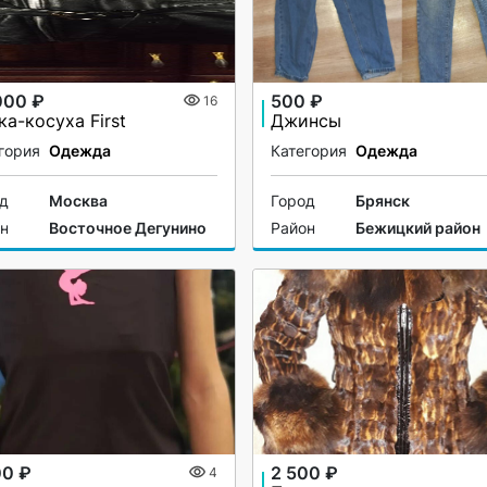
000 ₽
500 ₽
16
ка-косуха First
Джинсы
гория
Одежда
Категория
Одежда
од
Москва
Город
Брянск
он
Восточное Дегунино
Район
Бежицкий район
00 ₽
2 500 ₽
4