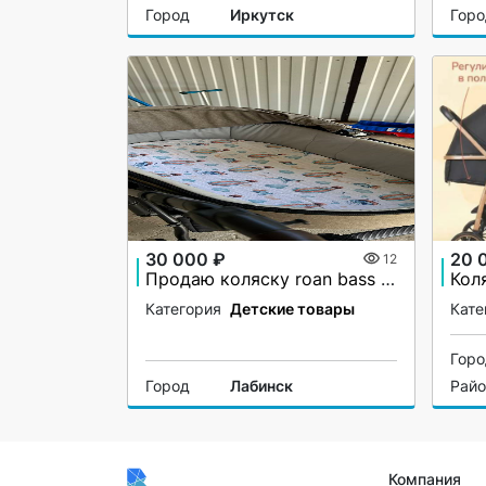
Город
Иркутск
Гор
30 000 ₽
20 
12
Продаю коляску roan bass next 2 в 1
Кол
Категория
Детские товары
Кате
Гор
Город
Лабинск
Рай
Компания