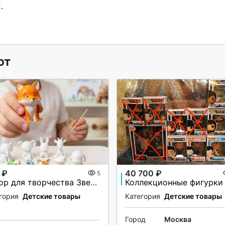


ют
 ₽
40 700 ₽
5
Набор для творчества Зверята артикул 989629715
гория
Детские товары
Категория
Детские товары
Город
Москва