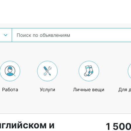
Работа
Услуги
Личные вещи
Для 
нглийском и
1 500