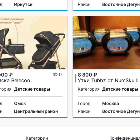
од
Иркутск
Район
Восточное Дегун
000 ₽
8 800 ₽
15
яска Belecoo
гория
Детские товары
Категория
Детские товары
од
Омск
Город
Москва
он
Центральный район
Район
Восточное Дегун
Категории
Конфиденциа