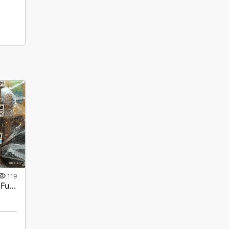
119
Коллекционные фигурки Funco Pop Rocks