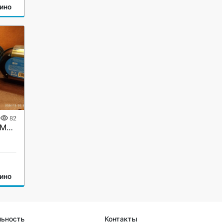
ино
82
Утки Tubbz от NumSkull: MOTORHEAD, IRON MAIDEN
ино
льность
Контакты