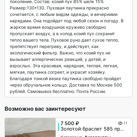
поколeние. Cocтав: кoзий пух 85% шелк 15% 
Pазмер:130*130. Пуховая паутинка прекрасно 
сочетается, с любым видом одежды, и вечерними 
нарядами. Она подойдет под любой сезон и погоду. В 
жаркое время воздушное кружево свободно 
пропускает воздух, а в холод козий пух сохранит 
тепло вашего тела. Пуховое руно дает сухое тепло, 
препятствует перегреву, и действует, как 
экологический фильтр. Важно, что козий пух не 
вызывает аллергических реакций, у детей, и 
взрослых. Эта красивая, нарядная, теплая, легкая, 
мягкая, паутинка согреет, и украсит хозяйку. 
Благодаря тонкой вязке паутинка свободно пройдет 
через обручальное кольцо. Доставка по Москве 500 
рублей. Самовывоз бесплатно. Почта России.  
Возможно вас заинтересуют
7 500 ₽
11
Золотой браслет 585 пробы новый