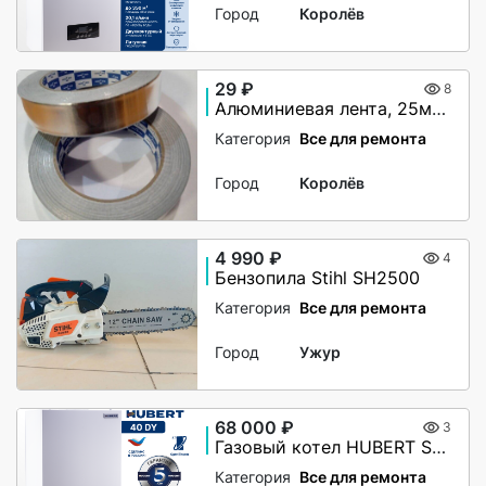
Город
Королёв
29 ₽
8
Алюминиевая лента, 25мм х 40М, 50 мкм, без и/у, Klebebander
Категория
Все для ремонта
Город
Королёв
4 990 ₽
4
Бензопила Stihl SH2500
Категория
Все для ремонта
Город
Ужур
68 000 ₽
3
Газовый котел HUBERT Smart AGB 40DY настенный двухконтурный
Категория
Все для ремонта