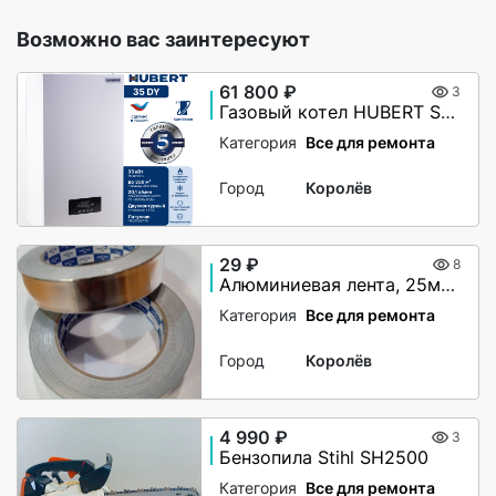
Возможно вас заинтересуют
61 800 ₽
3
Газовый котел HUBERT Smart AGB 35DY настенный двухконтурный
Категория
Все для ремонта
Город
Королёв
29 ₽
8
Алюминиевая лента, 25мм х 40М, 50 мкм, без и/у, Klebebander
Категория
Все для ремонта
Город
Королёв
4 990 ₽
3
Бензопила Stihl SH2500
Категория
Все для ремонта