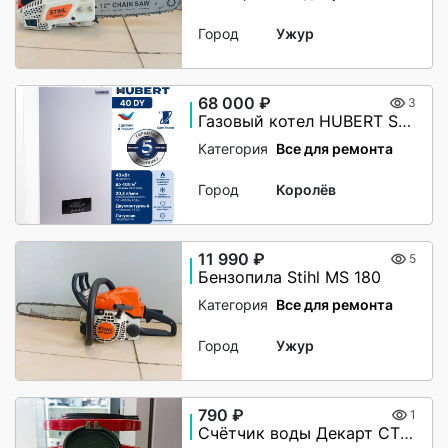
Город
Ужур
68 000 ₽
3
Газовый котел HUBERT Smart AGB 40DY настенный двухконтурный
Категория
Все для ремонта
Город
Королёв
11 990 ₽
5
Бензопила Stihl MS 180
Категория
Все для ремонта
Город
Ужур
790 ₽
1
Счётчик воды Декарт СТВУ-50