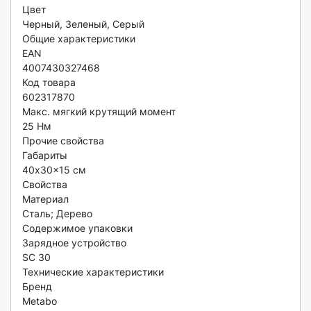
Цвет

Черный, Зеленый, Серый

Общие характеристики

EAN

4007430327468

Код товара

602317870

Макс. мягкий крутящий момент

25 Нм

Прочие свойства

Габариты

40x30x15 см

Свойства

Материал

Сталь; Дерево

Содержимое упаковки

Зарядное устройство

SC 30

Технические характеристики

Бренд

Metabo
