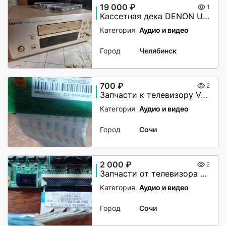
19 000 ₽
1
Каcсeтная декa DЕNОN UРА-F07.
Категория
Аудио и видео
Город
Челябинск
700 ₽
2
Запчасти к телевизору V-home 32LH0214
Категория
Аудио и видео
Город
Сочи
2 000 ₽
2
Запчасти от телевизора LG 43UM7300PLB
Категория
Аудио и видео
Город
Сочи