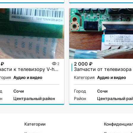
 ₽
2 000 ₽
2
Запчасти к телевизору V-home 32LH0214
гория
Аудио и видео
Категория
Аудио и видео
од
Сочи
Город
Сочи
он
Центральный район
Район
Центральный ра
Категории
Конфиденциа