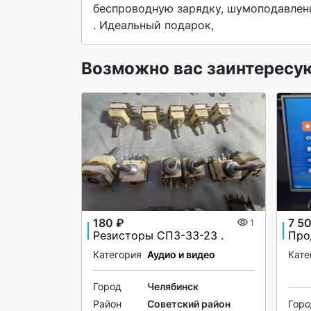
беспроводную зарядку, шумоподавлени
. Идеальный подарок,  
Возможно вас заинтересу
180 ₽
7 5
1
Резисторы СП3-33-23 .
Категория
Аудио и видео
Кате
Город
Челябинск
Район
Советский район
Гор