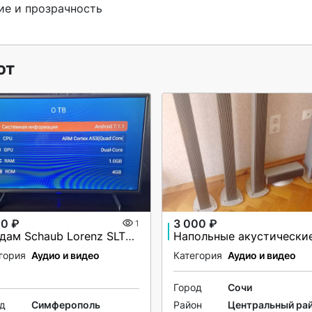
е и прозрачность

ют
00 ₽
3 000 ₽
1
Продам Schaub Lorenz SLT32N5550
гория
Аудио и видео
Категория
Аудио и видео
Город
Сочи
од
Симферополь
Район
Центральный ра