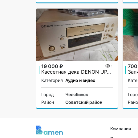
19 000 ₽
700
1
Каcсeтная декa DЕNОN UРА-F07.
Категория
Аудио и видео
Кате
Город
Челябинск
Гор
Район
Советский район
Рай
Компания