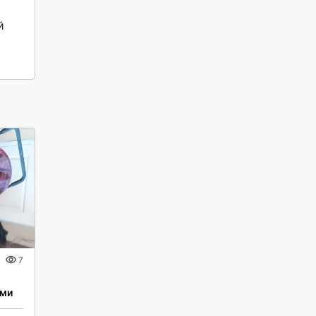
 
7
ыми