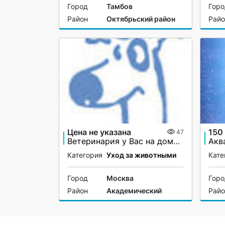
Город
Тамбов
Гор
Район
Октябрьский район
Рай
Цена не указана
150
47
Ветеринария у Вас на дому по вызову
Категория
Уход за животными
Кате
Город
Москва
Гор
Район
Академический
Рай