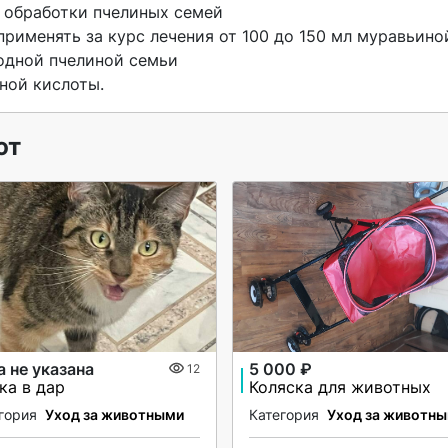
 обработки пчелиных семей 

рименять за курс лечения от 100 до 150 мл муравьиной
дной пчелиной семьи 

ной кислоты. 
ют
а не указана
5 000 ₽
12
ка в дар
Коляска для животных
гория
Уход за животными
Категория
Уход за животн