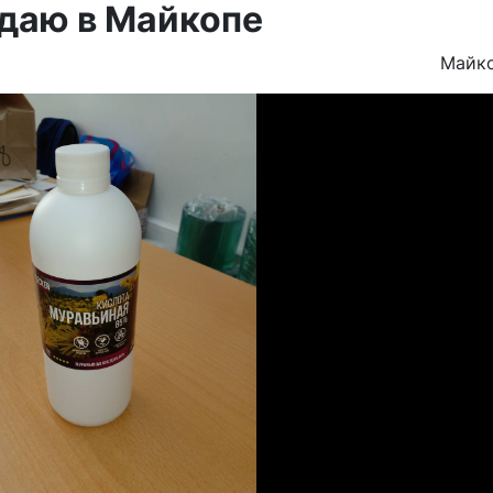
одаю в Майкопе
Майк