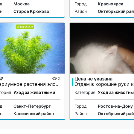
од
Москва
Город
Красноярск
он
Старое Крюково
Район
Октябрьский рай
 ₽
Цена не указана
2
Аквариумное растения элодея
гория
Уход за животными
Категория
Уход за животн
од
Санкт-Петербург
Город
Ростов-на-Дону
он
Калининский район
Район
Октябрьский рай