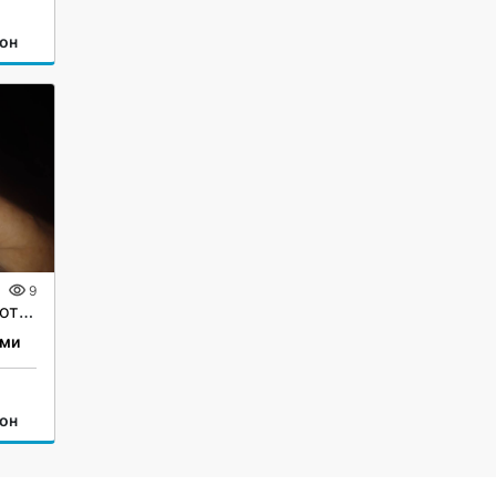
он
9
Отдам в хорошие руки котят-игрунчиков.
ыми
он