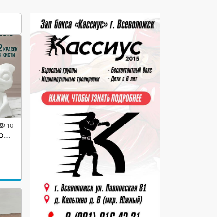
10
Погрузитесь в мир Юрского периода артикул 1279739166