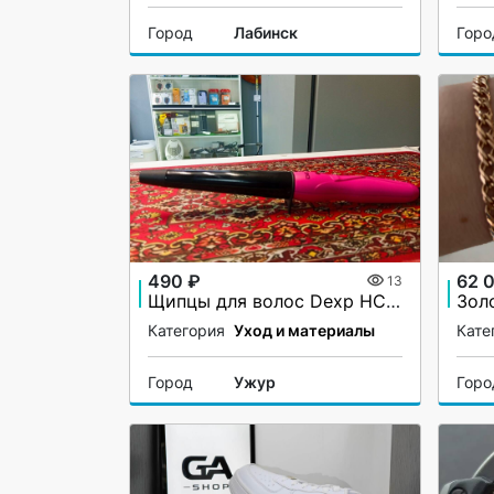
Город
Лабинск
Горо
490 ₽
62 
13
Щипцы для волос Dexp HC-1933
Зол
Категория
Уход и материалы
Кате
Город
Ужур
Горо