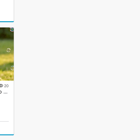
20
"Носики-Курносики" – это не просто бренд детской одежды, это целый мир заботы и нежности, созданный для самых маленьких.