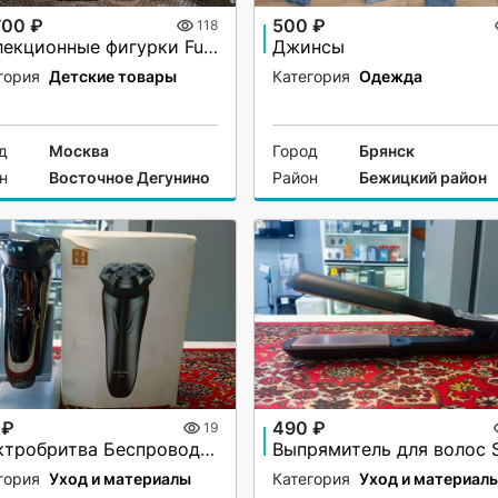
700 ₽
500 ₽
118
Коллекционные фигурки Funco Pop Rocks
Джинсы
гория
Детские товары
Категория
Одежда
д
Москва
Город
Брянск
н
Восточное Дегунино
Район
Бежицкий район
 ₽
490 ₽
19
Электробритва Беспроводная Pinjing ES3
гория
Уход и материалы
Категория
Уход и материал