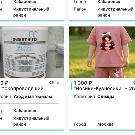
д
Хабаровск
Город
Хабаровск
н
Индустриальный
Район
Индустриальный
район
район
00 ₽
1 000 ₽
14
ь токопроводящий
гория
Уход и материалы
Категория
Одежда
д
Хабаровск
н
Индустриальный
район
Город
Москва