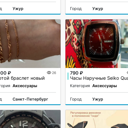
д
Ужур
Город
Ужур
000 ₽
790 ₽
26
отой браслет новый
гория
Аксессуары
Категория
Аксессуары
д
Санкт-Петербург
Город
Ужур