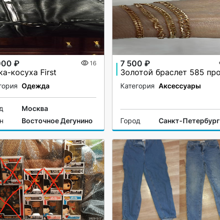
000 ₽
7 500 ₽
16
а-косуха First
гория
Одежда
Категория
Аксессуары
д
Москва
н
Восточное Дегунино
Город
Санкт-Петербург