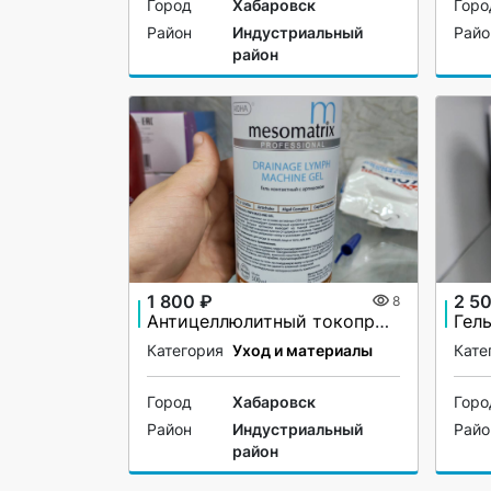
Город
Хабаровск
Горо
Район
Индустриальный
Райо
район
1 800 ₽
2 5
8
Антицеллюлитный токопроводящий гель
Гел
Категория
Уход и материалы
Кате
Город
Хабаровск
Горо
Район
Индустриальный
Райо
район