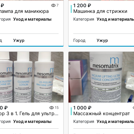
 ₽
1 200 ₽
7
 лампа для маникюра
Машинка для стрижки
гория
Уход и материалы
Категория
Уход и материал
д
Ужур
Город
Ужур
0 ₽
1 000 ₽
15
Набор 3 в 1. Гель для ультразвуковой чистки лица
Массажный концентрат
гория
Уход и материалы
Категория
Уход и материал