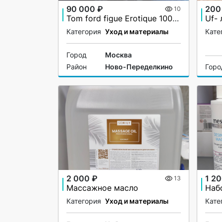
90 000 ₽
200
10
Tom ford figue Erotique 1000ml
Uf-
Категория
Уход и материалы
Кате
Город
Москва
Район
Ново-Переделкино
Горо
2 000 ₽
1 20
13
Массажное масло
Категория
Уход и материалы
Кате