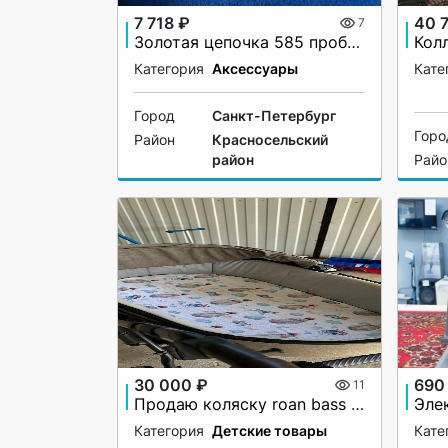
7 718 ₽
40 
7
Золотая цепочка 585 пробы новая
Категория
Аксессуары
Кате
Город
Санкт-Петербург
Горо
Район
Красносельский
район
Райо
30 000 ₽
690
11
Продаю коляску roan bass next 2 в 1
Категория
Детские товары
Кате