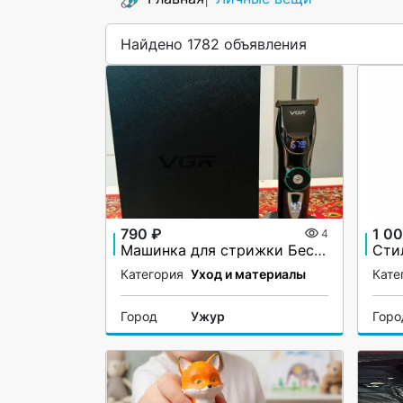
Найдено 1782 объявления
790 ₽
1 0
4
Машинка для стрижки Беспроводная VGA V-256
Категория
Уход и материалы
Кате
Город
Ужур
Горо