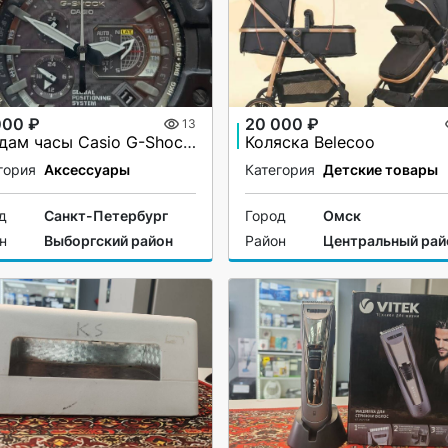
000 ₽
20 000 ₽
13
Продам часы Casio G-Shock GPW 1000-B
Коляска Belecoo
гория
Аксессуары
Категория
Детские товары
д
Санкт-Петербург
Город
Омск
н
Выборгский район
Район
Центральный рай