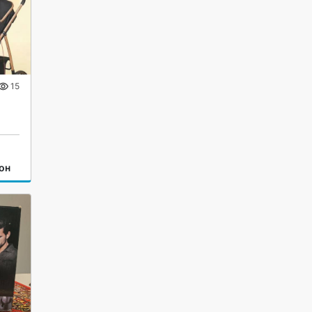
15
он