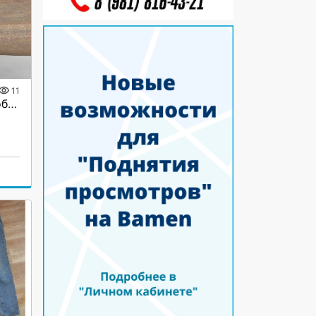
11
Золотой браслет 585 пробы новый