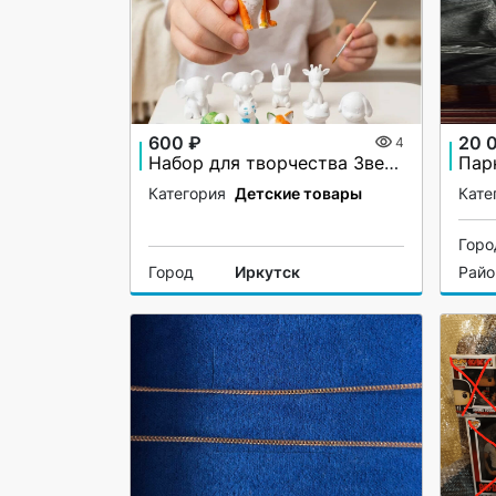
600 ₽
20 
4
Набор для творчества Зверята артикул 989629715
Парк
Категория
Детские товары
Кате
Горо
Город
Иркутск
Райо