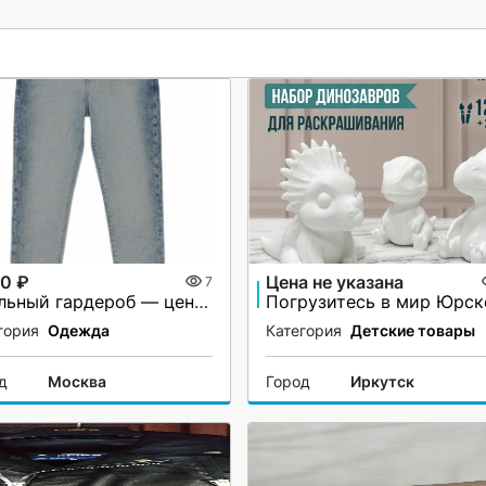
00 ₽
Цена не указана
7
Стильный гардероб — цены ниже рынка
гория
Одежда
Категория
Детские товары
д
Москва
Город
Иркутск