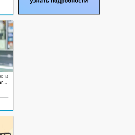
14
Часы Наручные Seiko Quartz Steel Back