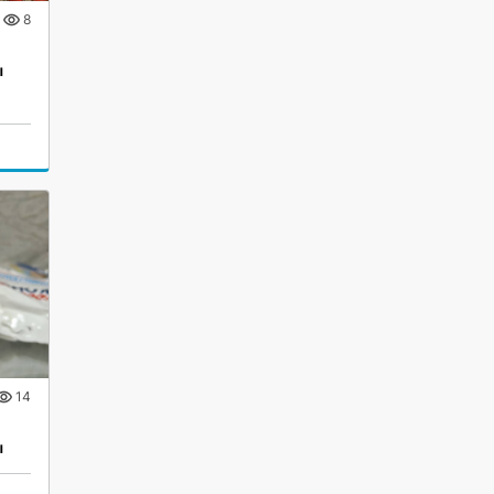
8
ы
14
ы