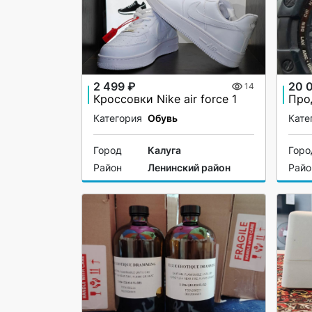
2 499 ₽
20 
14
Кроссовки Nike air force 1
Категория
Обувь
Кате
Город
Калуга
Горо
Район
Ленинский район
Райо