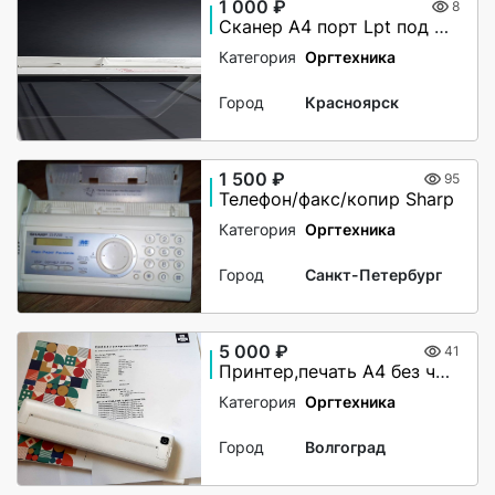
1 000 ₽
8
Сканер А4 порт Lpt под W7/32
Категория
Оргтехника
Город
Красноярск
1 500 ₽
95
Телефон/факс/копир Sharp
Категория
Оргтехника
Город
Санкт-Петербург
5 000 ₽
41
Принтер,печать А4 без чернил,шнуров,в вашей сумке
Категория
Оргтехника
Город
Волгоград