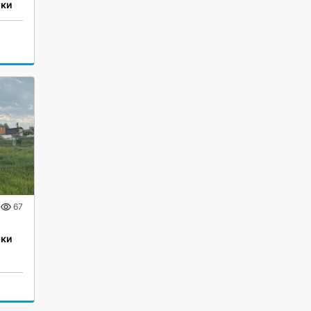
тки
67
тки