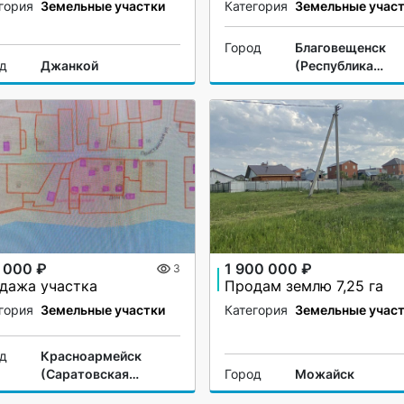
гория
Земельные участки
Категория
Земельные учас
Город
Благовещенск
од
Джанкой
(Республика
Башкортостан)
 000 ₽
1 900 000 ₽
3
дажа участка
Продам землю 7,25 га
гория
Земельные участки
Категория
Земельные учас
од
Красноармейск
(Саратовская
Город
Можайск
область)