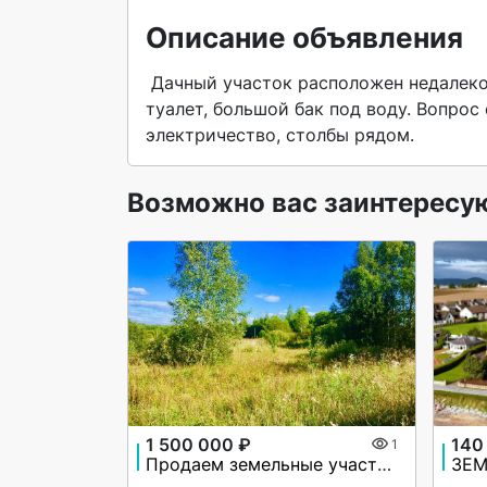
Описание объявления
 Дачный участок расположен недалеко от Верхних Черемушек, есть небольшой дом, беседка, 
туалет, большой бак под воду. Вопрос
электричество, столбы рядом.  
Возможно вас заинтересу
1 500 000 ₽
140
1
Продаем земельные участки по 25 соток на Волге