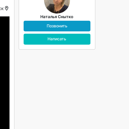
ск
Наталья Снытко
Позвонить
Написать