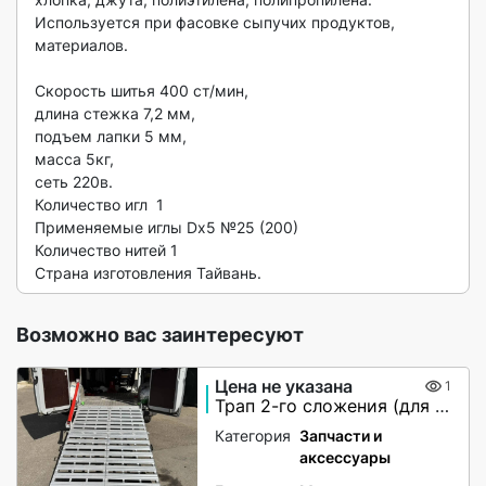
Используется при фасовке сыпучих продуктов, 
материалов. 

Скорость шитья 400 ст/мин, 

длина стежка 7,2 мм, 

подъем лапки 5 мм, 

масса 5кг, 

сеть 220в. 

Количество игл  1

Применяемые иглы Dx5 №25 (200)

Количество нитей 1

Страна изготовления Тайвань. 
Возможно вас заинтересуют
Цена не указана
1
Трап 2-го сложения (для мото-вездеходов) не поворотный
Категория
Запчасти и
аксессуары