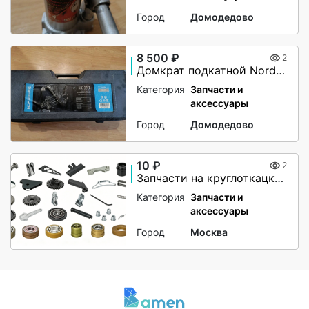
Город
Домодедово
8 500 ₽
2
Домкрат подкатной Nordberg N3203EC, 3 тонны
Категория
Запчасти и
аксессуары
Город
Домодедово
10 ₽
2
Запчасти на круглоткацкие станки любых производителей
Категория
Запчасти и
аксессуары
Город
Москва