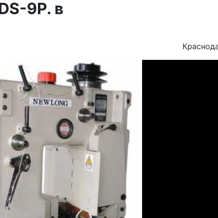
S-9P. в
Краснод