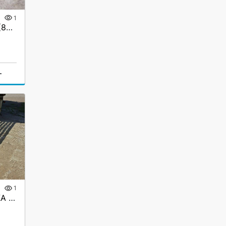
1
Сходни ГКА 5.219.40.2/3(85%)Р
г
1
Аппарели приставные ГКА 5.350.40 2/3