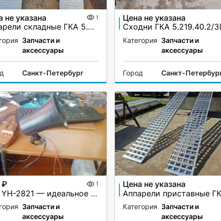
а не указана
Цена не указана
1
Аппарели складные ГКА 5.225.28.2/1(100%)СР
гория
Запчасти и
Категория
Запчасти и
аксессуары
аксессуары
од
Санкт-Петербург
Город
Санкт-Петербур
 ₽
Цена не указана
1
СГУ YH-2821 — идеальное решение для вашей автомашины!
гория
Запчасти и
Категория
Запчасти и
аксессуары
аксессуары