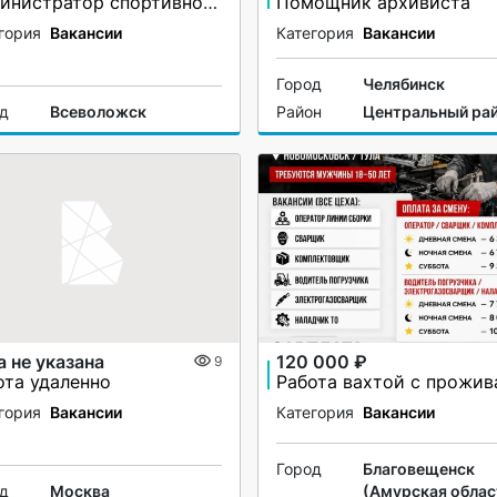
Администратор спортивного клуба
Помощник архивиста
гория
Вакансии
Категория
Вакансии
Город
Челябинск
од
Всеволожск
Район
Центральный ра
а не указана
120 000 ₽
9
ота удаленно
гория
Вакансии
Категория
Вакансии
Город
Благовещенск
од
Москва
(Амурская облас