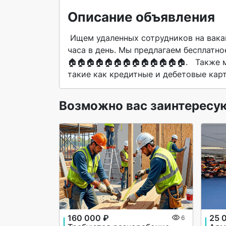
Описание объявления
 Ищем удаленных сотрудников на вакансию агент. Работать можно с телефона, без вложений 3-4 
часа в день. Мы предлагаем бесплатное 
🏠🏠🏠🏠🏠🏠🏠🏠🏠🏠🏠🏠🏠.   Также 
такие как кредитные и дебетовые карт
Возможно вас заинтересу
160 000 ₽
25 
6