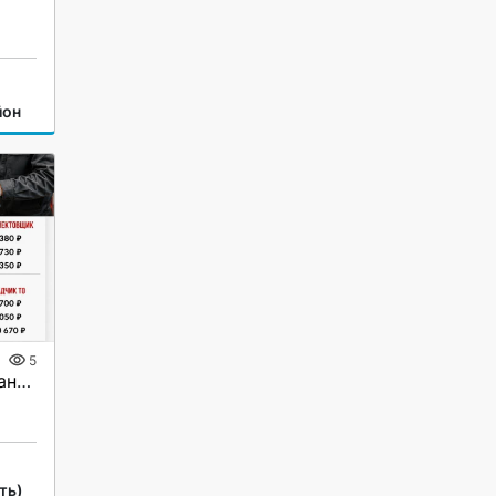
йон
5
Работа вахтой с проживанием для женщин, для мужчин
ть)