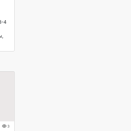
   
, 
3