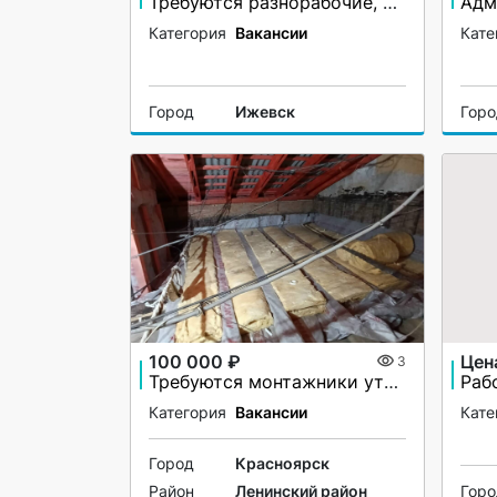
Требуются разнорабочие, монтажники. Вахта в Великий Новгород
Категория
Вакансии
Кате
Город
Ижевск
Гор
100 000 ₽
Цен
3
Требуются монтажники утепления чердачного помещения
Раб
Категория
Вакансии
Кате
Город
Красноярск
Район
Ленинский район
Гор