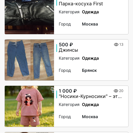
Парка-косуха First
Категория
Одежда
Город
Москва
500 ₽
13
Джинсы
Категория
Одежда
Город
Брянск
1 000 ₽
20
"Носики-Курносики" – это не просто бренд детской одежды, это целый мир заботы и нежности, созданный для самых маленьких.
Категория
Одежда
Город
Москва