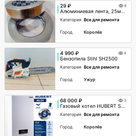
29 ₽
8
Алюминиевая лента, 25мм х 40М, 50 мкм, без и/у, Klebebander
Категория
Все для ремонта
Город
Королёв
4 990 ₽
4
Бензопила Stihl SH2500
Категория
Все для ремонта
Город
Ужур
68 000 ₽
3
Газовый котел HUBERT Smart AGB 40DY настенный двухконтурный
Категория
Все для ремонта
Город
Королёв