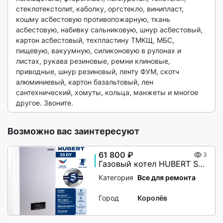
стеклотекстолит, каболку, оргстекло, винипласт, 
кошму асбестовую противопожарную, ткань 
асбестовую, набивку сальниковую, шнур асбестовый, 
картон асбестовый, техпластину ТМКЩ, МБС, 
пищевую, вакуумную, силиконовую в рулонах и 
листах, рукава резиновые, ремни клиновые, 
приводные, шнур резиновый, ленту ФУМ, скотч 
алюминиевый, картон базальтовый, лен 
сантехнический, хомуты, кольца, манжеты и многое 
другое. Звоните. 
Возможно вас заинтересуют
61 800 ₽
3
Газовый котел HUBERT Smart AGB 35DY настенный двухконтурный
Категория
Все для ремонта
Город
Королёв