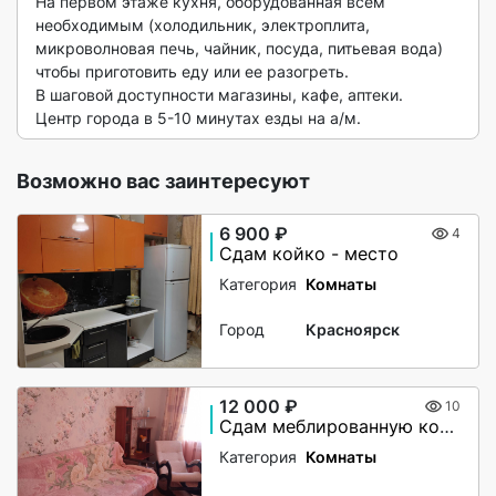
На первом этаже кухня, оборудованная всем 
необходимым (холодильник, электроплита, 
микроволновая печь, чайник, посуда, питьевая вода) 
чтобы приготовить еду или ее разогреть. 

В шаговой доступности магазины, кафе, аптеки.

Центр города в 5-10 минутах езды на а/м. 
Возможно вас заинтересуют
6 900 ₽
4
Сдам койко - место
Категория
Комнаты
Город
Красноярск
12 000 ₽
10
Сдам меблированную комнату на длительный срок
Категория
Комнаты