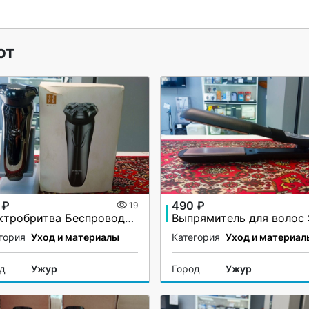
ют
 ₽
490 ₽
19
Электробритва Беспроводная Pinjing ES3
гория
Уход и материалы
Категория
Уход и материал
од
Ужур
Город
Ужур