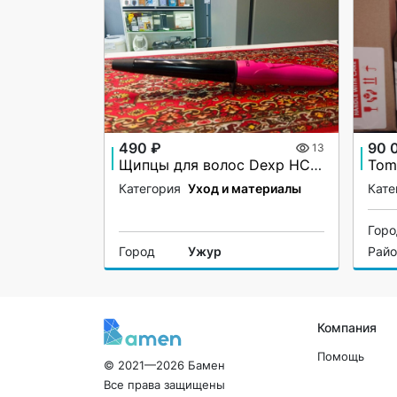
490 ₽
90 
13
Щипцы для волос Dexp HC-1933
Категория
Уход и материалы
Кате
Гор
Город
Ужур
Рай
Компания
Помощь
© 2021—2026 Бамен
Все права защищены