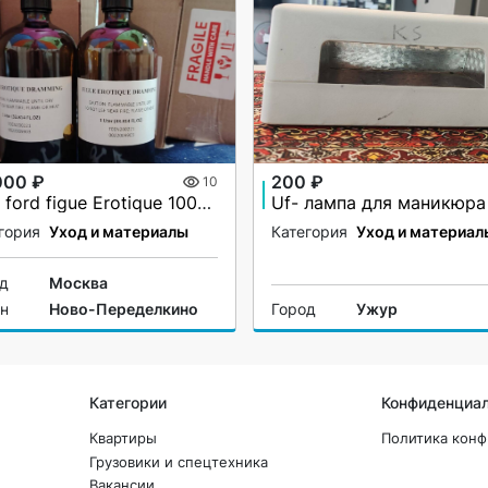
000 ₽
200 ₽
10
Tom ford figue Erotique 1000ml
Uf- лампа для маникюра
гория
Уход и материалы
Категория
Уход и материал
од
Москва
он
Ново-Переделкино
Город
Ужур
Категории
Конфиденциа
Квартиры
Политика кон
Грузовики и спецтехника
Вакансии