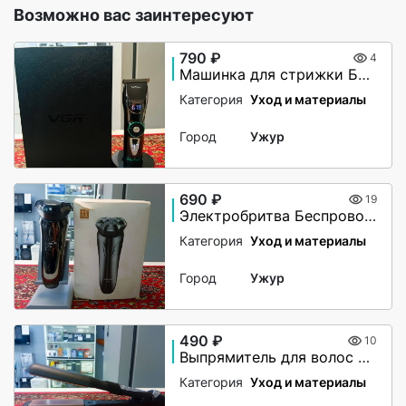
Возможно вас заинтересуют
790 ₽
4
Машинка для стрижки Беспроводная VGA V-256
Категория
Уход и материалы
Город
Ужур
690 ₽
19
Электробритва Беспроводная Pinjing ES3
Категория
Уход и материалы
Город
Ужур
490 ₽
10
Выпрямитель для волос Sonar
Категория
Уход и материалы