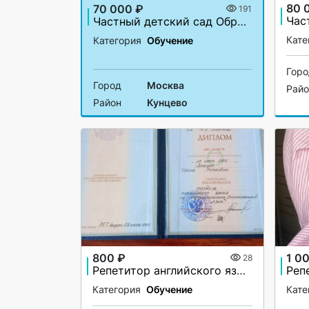
80 
70 000 ₽
191
Частный детский сад Образование Плюс I
Кате
Категория
Обучение
Гор
Город
Москва
Рай
Район
Кунцево
800 ₽
1 0
28
Репетитор английского языка
Категория
Обучение
Кате