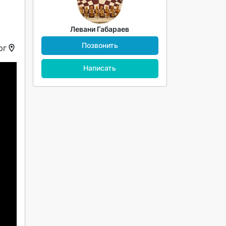
Левани Габараев
Позвонить
рг
Написать