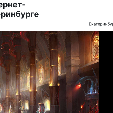
ернет-
еринбурге
Екатеринбу