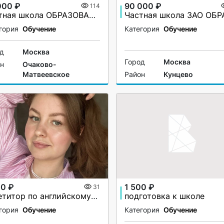
000 ₽
90 000 ₽
114
Частная школа ОБРАЗОВАНИЕ ПЛЮС...I
гория
Обучение
Категория
Обучение
од
Москва
Город
Москва
он
Очаково-
Матвеевское
Район
Кунцево
00 ₽
1 500 ₽
31
Репетитор по английскому языку
подготовка к школе
гория
Обучение
Категория
Обучение