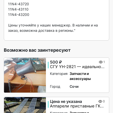
11N4-43720

11N4-43110

11N4-43200

Цены уточняйте у наших менеджер. В наличии и на 
заказ, возможна доставка в регионы."

Возможно вас заинтересуют
500 ₽
1
СГУ YH-2821 — идеальное решение для вашей автомашины!
Категория
Запчасти и
аксессуары
Город
Сочи
Цена не указана
0
Аппарели приставные ГКА 5.350.40 2/3
Категория
Запчасти и