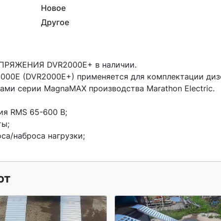
Новое
Другое
000E (DVR2000E+) применяется для комплектации дизе
ми серии MagnaMAX производства Marathon Electric.

ия RMS 65-600 В;

ы;

а/наброса нагрузки;

ют