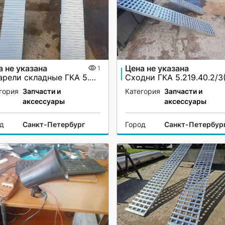
а не указана
Цена не указана
1
Аппарели складные ГКА 5.225.28.2/1(100%)СР
гория
Запчасти и
Категория
Запчасти и
аксессуары
аксессуары
од
Санкт-Петербург
Город
Санкт-Петербур