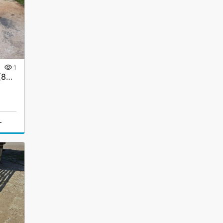
1
Сходни ГКА 5.219.40.2/3(85%)Р
г