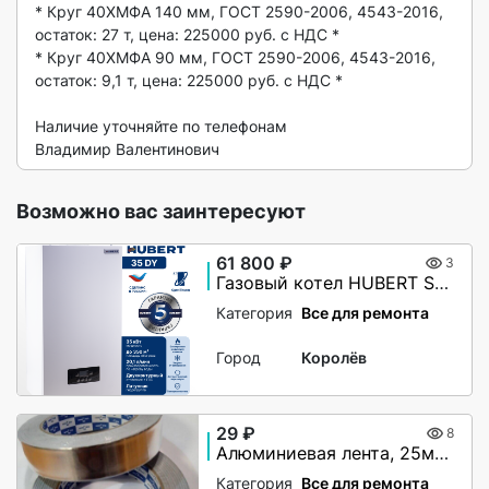
* Круг 40ХМФА 140 мм, ГОСТ 2590-2006, 4543-2016, 
остаток: 27 т, цена: 225000 руб. с НДС *

* Круг 40ХМФА 90 мм, ГОСТ 2590-2006, 4543-2016, 
остаток: 9,1 т, цена: 225000 руб. с НДС *

Наличие уточняйте по телефонам 

Владимир Валентинович  
Возможно вас заинтересуют
61 800 ₽
3
Газовый котел HUBERT Smart AGB 35DY настенный двухконтурный
Категория
Все для ремонта
Город
Королёв
29 ₽
8
Алюминиевая лента, 25мм х 40М, 50 мкм, без и/у, Klebebander
Категория
Все для ремонта