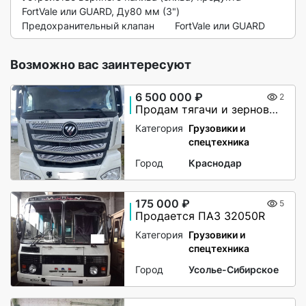
FortVale или GUARD, Ду80 мм (3")

Предохранительный клапан	FortVale или GUARD 
Возможно вас заинтересуют
6 500 000 ₽
2
Продам тягачи и зерновозы
Категория
Грузовики и
спецтехника
Город
Краснодар
175 000 ₽
5
Продается ПАЗ 32050R
Категория
Грузовики и
спецтехника
Город
Усолье-Сибирское