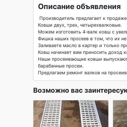
Описание объявления
 Производитель предлагает к продаже просеивающий ковш для экскаватора.

Ковши двух, трех, четырехвалковые.

Можем изготовить 4-валк ковш с увели
Фишка наших просеев в том, что их не
Заливаете масло в картер и только про
Ковш начинает вам приносить доход ка
Наши просеивающие ковши выпускаютс
барабанные просеи.

Предлагаем ремонт валков на просеи
Возможно вас заинтересу