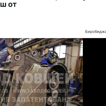
ш от
Биробидж