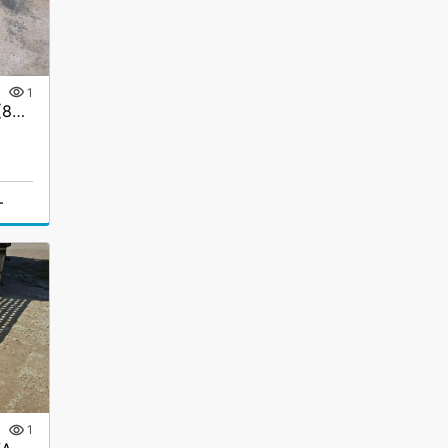
1
Сходни ГКА 5.219.40.2/3(85%)Р
г
1