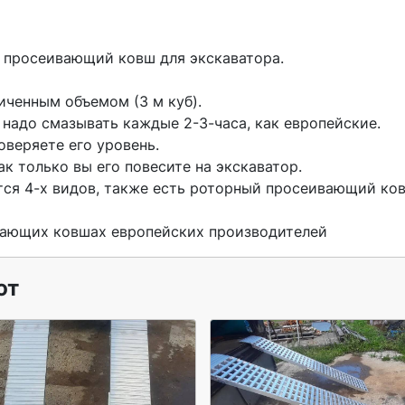
ченным объемом (3 м куб).

 надо смазывать каждые 2-3-часа, как европейские.

веряете его уровень.

к только вы его повесите на экскаватор.

я 4-х видов, также есть роторный просеивающий ков
вающих ковшах европейских производителей 
ют