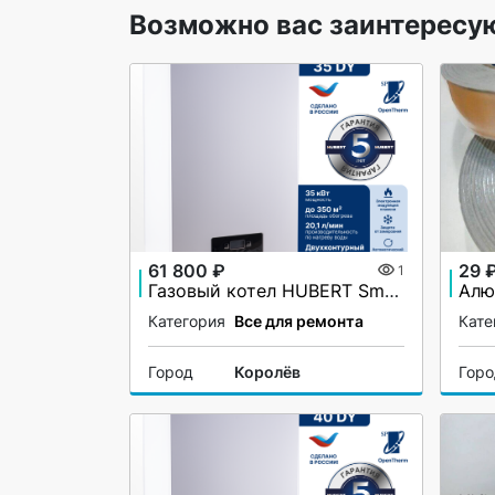
Возможно вас заинтересу
61 800 ₽
29 
1
Газовый котел HUBERT Smart AGB 35DY настенный двухконтурный
Категория
Все для ремонта
Кате
Город
Королёв
Гор