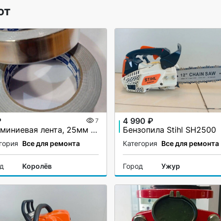
ют
₽
4 990 ₽
7
Алюминиевая лента, 25мм х 40М, 50 мкм, без и/у, Klebebander
Бензопила Stihl SH2500
гория
Все для ремонта
Категория
Все для ремонта
од
Королёв
Город
Ужур