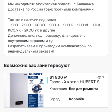
Мы находимся: Московская область, г. Балашиха.

Доставка по России транспортными компаниями

Так-же в наличии под заказ

- КСО - 2KCO – KCOО - KCO.3 - КСО.К - КСО.VD – ССК - 
КСО.УК - 2КСО.УК и другие

Дополнительно: под приварку, фланцевые, с 
внутренним экраном и т.д.

Разрабатываем и производим компенсаторы по 
индивидуальным заказам! 
Возможно вас заинтересуют
61 800 ₽
3
Газовый котел HUBERT Smart AGB 35DY настенный двухконтурный
Категория
Все для ремонта
Город
Королёв