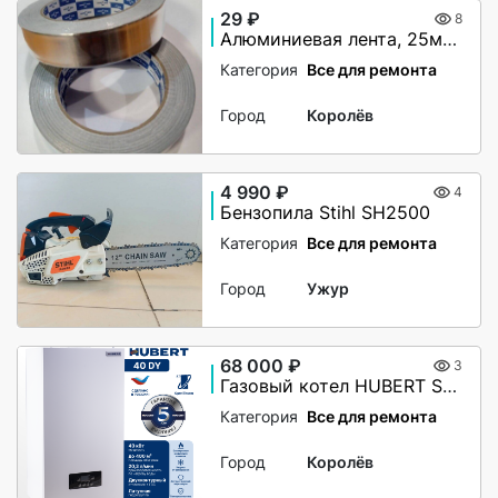
29 ₽
8
Алюминиевая лента, 25мм х 40М, 50 мкм, без и/у, Klebebander
Категория
Все для ремонта
Город
Королёв
4 990 ₽
4
Бензопила Stihl SH2500
Категория
Все для ремонта
Город
Ужур
68 000 ₽
3
Газовый котел HUBERT Smart AGB 40DY настенный двухконтурный
Категория
Все для ремонта
Город
Королёв